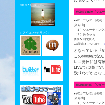
check!!⇒
◎ 2nd single 
●2013年1月25日発
[収録曲]
（１）シューティング
↓↓アイコンをクリック↓↓
（２）めろっち
価格 500円(税込)
CD視聴はこちらから！
となっている『め
このsingleは
レコ発日には有
LIVEでは聴け
残りわずかとな
◎ 3rd single 
●2013年3月23日発
[収録曲]
（１）シューティング