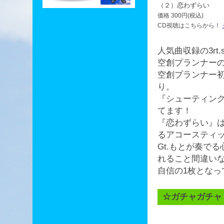
（２）恋わずらい
価格 300円(税込)
CD視聴はこちらから！
人気曲収録の3rt.
空創プランナーの
空創プランナー
り。
『シューティン
てます！
『恋わずらい』
るアコースティッ
Gt.もとが奏で
れること間違い
自信の1枚となっ
☆ガチャガチャ