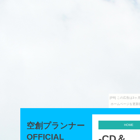
[PR] この広告は
ホームページを更新
空創プランナー
HOME
OFFICIAL
-CD＆