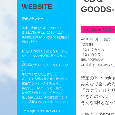
WEBSITE
GOODS-
空創プランナー
兵庫・大阪を中心に活動中！
◎ 1st single 「く
路上LIVEを重ね、2011年11月
東加古川のLIVEハウスで 精力的に
●2012年5月3日発売
活動を開始。
[収録曲]
（１）くろっち
伝えたい気持ちが詩となり、音と
（２）カケラ
なり、 あなたの心に届くように
価格 300円(税込)
と。
理不尽な大人になんてなりたくな
CD視聴はこちらから！
い。
嫌なコトなんて忘れたい。
待望の1st.sing
どこまでも澄み渡る真っ青な空を
空創プランナーが創ります。
みんなで楽しめ
あなたと一緒に。皆と一緒に。
『カケラ』ひと
是非耳を傾けてみてください。
できたのか…。
走り始めたばかりの空創プランナ
ー。 応援よろしくお願いします！
そんな1枚とな
3rd.single NOW ON SALE！
お陰さまでSOLD